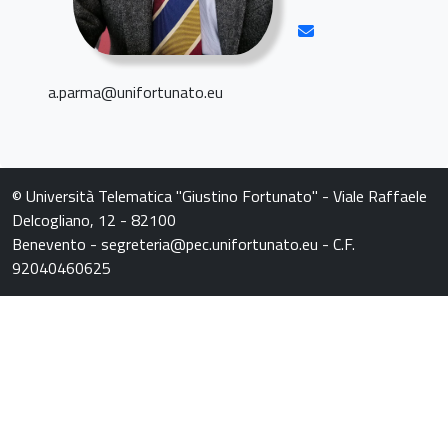
a.parma@unifortunato.eu
© Università Telematica "Giustino Fortunato" - Viale Raffaele
Delcogliano, 12 - 82100
Benevento - segreteria@pec.unifortunato.eu - C.F.
92040460625