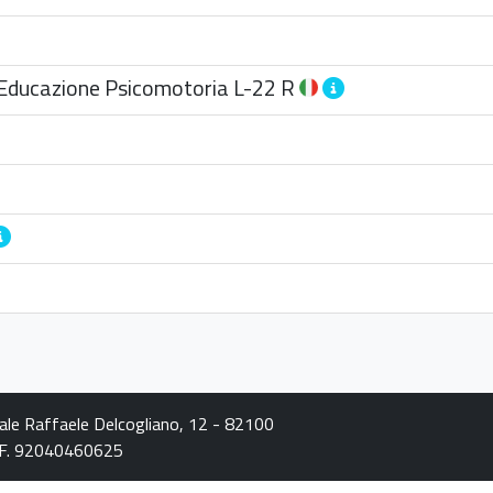
l’Educazione Psicomotoria
L-22 R
iale Raffaele Delcogliano, 12 - 82100
C.F. 92040460625