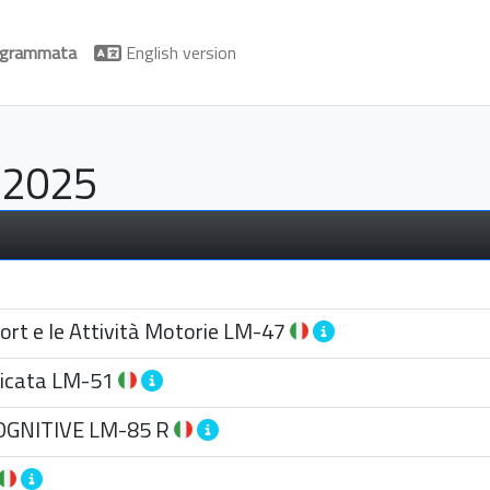
programmata
English version
/2025
ort e le Attività Motorie
LM-47
icata
LM-51
OGNITIVE
LM-85 R