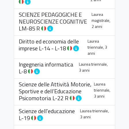
SCIENZE PEDAGOGICHE E
Laurea
NEUROSCIENZE COGNITIVE
magistrale,
2 anni
LM-85 R
Diritto ed economia delle
Laurea
imprese
L-14
-
L-18
triennale, 3
anni
Ingegneria informatica
Laurea triennale,
L-8
3 anni
Scienze delle Attività Motorie,
Laurea
Sportive e dell’Educazione
triennale,
3 anni
Psicomotoria
L-22 R
Scienze dell'educazione
Laurea triennale,
L-19
3 anni