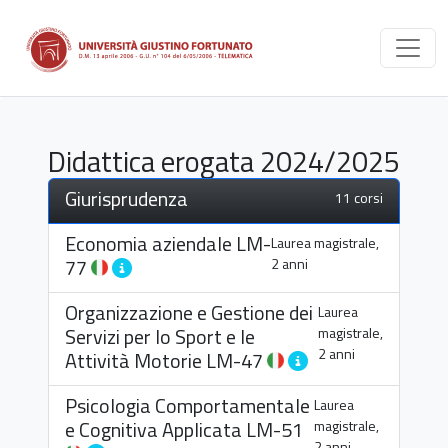
Didattica erogata 2024/2025
Giurisprudenza
11 corsi
Economia aziendale
LM-
Laurea magistrale,
77
2 anni
Organizzazione e Gestione dei
Laurea
Servizi per lo Sport e le
magistrale,
2 anni
Attività Motorie
LM-47
Psicologia Comportamentale
Laurea
e Cognitiva Applicata
LM-51
magistrale,
2 anni